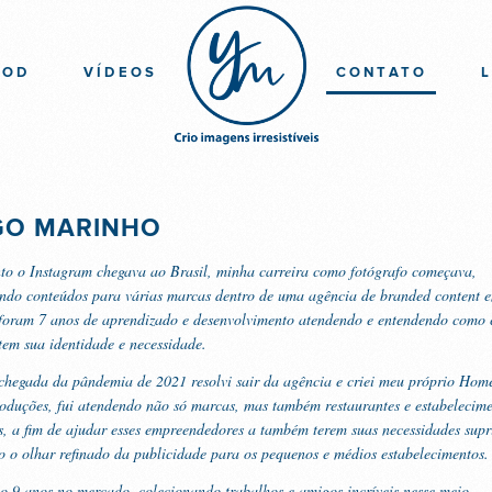
OOD
VÍDEOS
CONTATO
GO MARINHO
o o Instagram chegava ao Brasil, minha carreira como fotógrafo começava,
ndo conteúdos para várias marcas dentro de uma agência de branded content 
foram 7 anos de aprendizado e desenvolvimento atendendo e entendendo como
 tem sua identidade e necessidade.
hegada da pândemia de 2021 resolvi sair da agência e criei meu próprio Hom
oduções, fui atendendo não só marcas, mas também restaurantes e estabelecim
, a fim de ajudar esses empreendedores a também terem suas necessidades supr
o o olhar refinado da publicidade para os pequenos e médios estabelecimentos.
o 9 anos no mercado, colecionando trabalhos e amigos incríveis nesse meio.