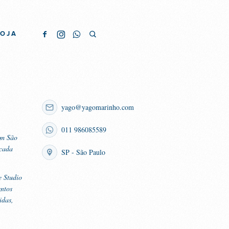
LOJA
yago@yagomarinho.com
011 986085589
em São
 cada
SP - São Paulo
e Studio
entos
idas,