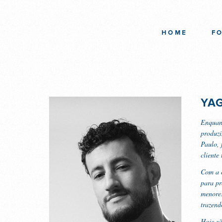
HOME
F
YA
Enquant
produzi
Paulo, 
cliente
Com a c
para pr
menores
trazend
Hoje sã